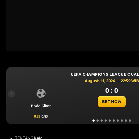
UEFA EUROPA LE
August 11, 20
0 
Previous
BET
t-Gilloise
FC Iberia 1999
-0.95
0.75
0.88
TENTANG KAMI