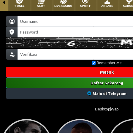
TOGEL
SLOT
LIVE CASINO
SPORT
ARCADE
SABU
Remember Me
Masuk
Daftar Sekarang
Main di Telegram
Desktop
Wap