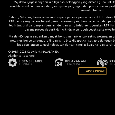
Majalah4D juga menyediakan layanan pelanggan yang dimana guna untuk
kendala sewaktu bermain, dengan repson yang sigap dan profesional ini p
sewaktu bermain
Gabung Sekarang bersama komunitas para pecinta permainan slot toto disini k
RTP gacor yang dimana banyak jenis permainan yang bisa dimainkan dan past
lebih tinggi dibandingkan bermain dengan yang tidak menggunakan RTP. Kami
dimana proses deposit dan withdraw sungguh cepat serta e-walle
Majalah4D juga memberikan banyak bonus menarik untuk setiap pelanggan yang
new member serta bonus rollingan yang bisa didapatkan setiap pelanggan be
juga dan jangan sampai kelewatan dengan tingkat kemenangan tertingg
© 2015 - 2026 Copyright MAJALAH4D.
All Rights Reserved.
LAPOR PUSAT