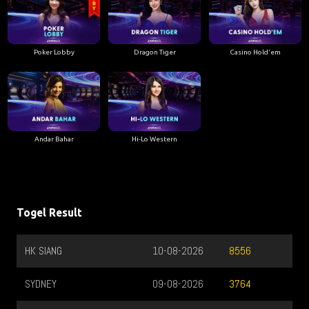
Poker Lobby
Dragon Tiger
Casino Hold'em
Andar Bahar
Hi-Lo Western
Togel Result
TOT
HK SIANG
10-08-2026
8556
TOT
SYDNEY
09-08-2026
3764
TOT