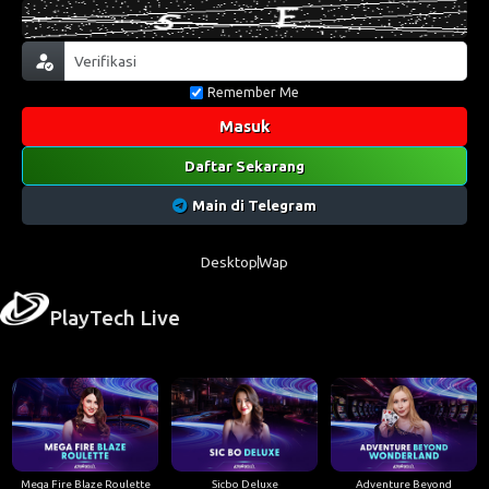
Remember Me
Masuk
Daftar Sekarang
Main di Telegram
Desktop
Wap
PlayTech Live
Mega Fire Blaze Roulette
Sicbo Deluxe
Adventure Beyond