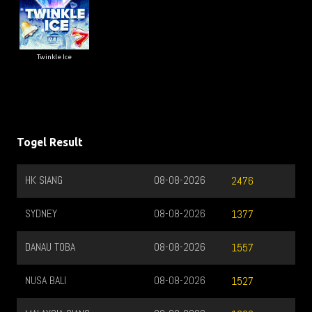
Twinkle Ice
Togel Result
TOTO WUHAN
01-01-1970
TOTOMACAU4D 00
08-08-2026
3741
TOTOMACAU4D 13
08-08-2026
2425
TOTOMACAU4D 16
08-08-2026
7171
TOTOMACAU4D 19
08-08-2026
1102