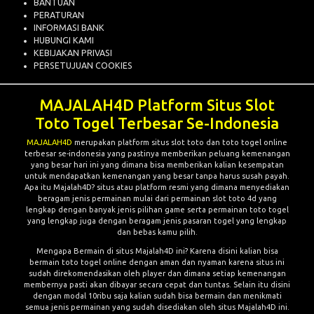
BANTUAN
PERATURAN
INFORMASI BANK
HUBUNGI KAMI
KEBIJAKAN PRIVASI
PERSETUJUAN COOKIES
MAJALAH4D Platform Situs Slot
Toto Togel Terbesar Se-Indonesia
MAJALAH4D
merupakan platform situs slot toto dan toto togel online
terbesar se-indonesia yang pastinya memberikan peluang kemenangan
yang besar hari ini yang dimana bisa memberikan kalian kesempatan
untuk mendapatkan kemenangan yang besar tanpa harus susah payah.
Apa itu Majalah4D? situs atau platform resmi yang dimana menyediakan
beragam jenis permainan mulai dari permainan slot toto 4d yang
lengkap dengan banyak jenis pilihan game serta permainan toto togel
yang lengkap juga dengan beragam jenis pasaran togel yang lengkap
dan bebas kamu pilih.
Mengapa Bermain di situs Majalah4D ini? Karena disini kalian bisa
bermain toto togel online dengan aman dan nyaman karena situs ini
sudah direkomendasikan oleh player dan dimana setiap kemenangan
membernya pasti akan dibayar secara cepat dan tuntas. Selain itu disini
dengan modal 10ribu saja kalian sudah bisa bermain dan menikmati
semua jenis permainan yang sudah disediakan oleh situs Majalah4D ini.