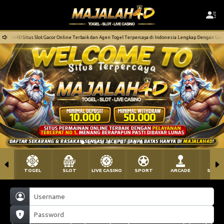
Situs Slot Gacor Online Terbaik dan Agen Togel Terpercaya di Indonesia Lengkap Dengan Link Alterna
TOGEL
SLOT
LIVE CASINO
SPORT
ARCADE
SABU