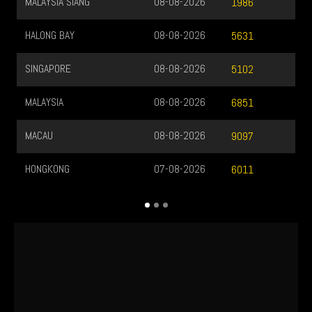
TOTOMACAU4D 22
08-08-2026
6520
TOTOMACAU4D 23
07-08-2026
7852
CAMBODIA
08-08-2026
7635
TAIWAN
08-08-2026
4329
THAILAND
08-08-2026
6837