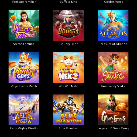
Fortune Familiar
Buffalo King
Golden West
Sacred Fortune
Bounty Hunt
Treasure of Atlantis
Royal Gems Match
Win Win Neko
Prosperity Snake
Zeus Mighty Wealth
Blue Phantom
Legend of Guan Gong