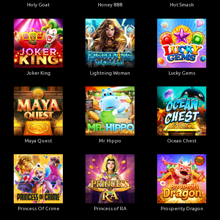
Holy Goat
Honey 888
Hot Smash
Joker King
Lightning Woman
Lucky Gems
Maya Quest
Mr. Hippo
Ocean Chest
Princess Of Crime
Princess of RA
Prosperity Dragon