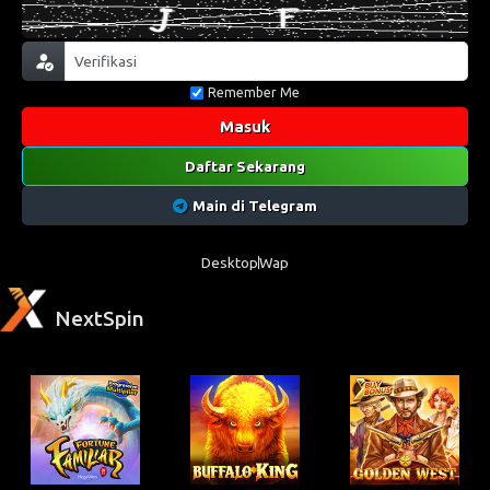
Remember Me
Masuk
Daftar Sekarang
Main di Telegram
Desktop
Wap
NextSpin