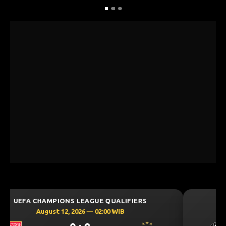
UEFA CHAMPIONS LEAGUE QUALIFIERS
August 12, 2026 — 01:30 WIB