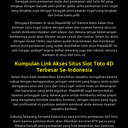
beragam jenis permainan mulai dari permainan slot toto 4d yang
lengkap dengan banyak jenis pilihan game serta permainan toto togel
yang lengkap juga dengan beragam jenis pasaran togel yang lengkap
dan bebas kamu pilih.
Mengapa Bermain di situs Majalah4D ini? Karena disini kalian bisa
bermain toto togel online dengan aman dan nyaman karena situs ini
sudah direkomendasikan oleh player dan dimana setiap kemenangan
membernya pasti akan dibayar secara cepat dan tuntas. Selain itu disini
dengan modal 10ribu saja kalian sudah bisa bermain dan menikmati
semua jenis permainan yang sudah disediakan oleh situs Majalah4D ini.
Jadi tunggu apalagi? segera daftar sekarang juga dan nikmati serunya
bermain di situs slot toto ini
Kumpulan Link Akses Situs Slot Toto 4D
Terbesar Se-Indonesia
Selain disini kami memberikan kemudahan sewaktu mengakses karena
cukup dengan menggunakan jaringan internet yang bagus, anda sudah
mengakses situs slot toto dan toto togel online resmi ini dimanapun
dan kapanpun yang anda inginkan. Majalah4D juga menyediakan
layanan pelanggan yang dimana guna untuk membantu setiap player
yang mengalami kendala sewaktu bermain, dengan repson yang sigap
dan profesional ini pastinya semakin membuat anda merasa nyaman
sewaktu bermain
Gabung Sekarang bersama komunitas para pecinta permainan slot toto
disini karena pastinya disini akan diberikan bocoran RTP gacor yang
dimana banyak jenis permainan yang bisa dimainkan dan pastinya